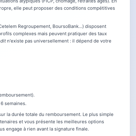
 situations atypiques (FICP, chômage, retraités âgés). En
ropre, elle peut proposer des conditions compétitives
s, Cetelem Regroupement, BoursoBank...) disposent
profils complexes mais peuvent pratiquer des taux
dit
n'existe pas universellement : il dépend de votre
 remboursement).
n 6 semaines.
sur la durée totale du remboursement. Le plus simple
rtenaires et vous présente les meilleures options
s engage à rien avant la signature finale.