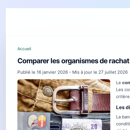
Accueil
Comparer les organismes de rachat d
Publié le
16 janvier 2026
- Mis à jour le
27 juillet 2026
Le
com
Les co
critèr
Les d
La
ban
condit