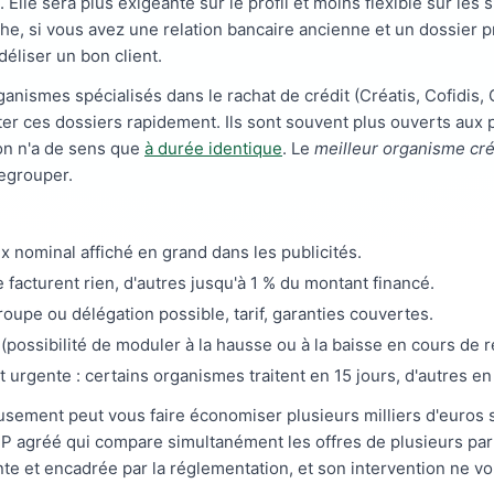
 Elle sera plus exigeante sur le profil et moins flexible sur les
he, si vous avez une relation bancaire ancienne et un dossier p
déliser un bon client.
ganismes spécialisés dans le rachat de crédit (Créatis, Cofidi
ter ces dossiers rapidement. Ils sont souvent plus ouverts aux 
on n'a de sens que
à durée identique
. Le
meilleur organisme cré
regrouper.
x nominal affiché en grand dans les publicités.
e facturent rien, d'autres jusqu'à 1 % du montant financé.
oupe ou délégation possible, tarif, garanties couvertes.
(possibilité de moduler à la hausse ou à la baisse en cours de
st urgente : certains organismes traitent en 15 jours, d'autres e
usement peut vous faire économiser plusieurs milliers d'euros 
BSP agréé qui compare simultanément les offres de plusieurs pa
te et encadrée par la réglementation, et son intervention ne vou